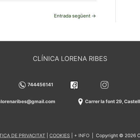
Entrada següent
→
CLÍNICA LORENA RIBES
744456141
calorenaribes@gmail.com
Carrer la font 29, Caste
TICA DE PRIVACITAT
|
COOKIES
|
+
INFO
| Copyright © 2026
C