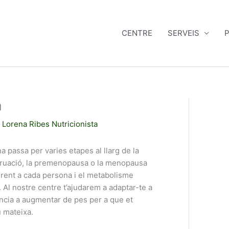
CENTRE
SERVEIS
P
a
Lorena Ribes Nutricionista
na passa per varies etapes al llarg de la
truació, la premenopausa o la menopausa
erent a cada persona i el metabolisme
 Al nostre centre t’ajudarem a adaptar-te a
dència a augmentar de pes per a que et
u mateixa.