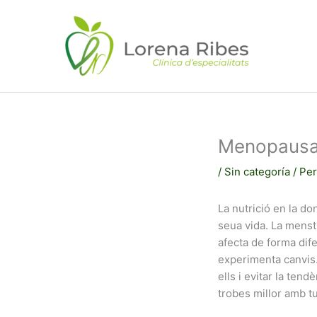
Vés
al
contingut
Menopaus
/
Sin categoría
/ Per
La nutrició en la do
seua vida. La mens
afecta de forma dif
experimenta canvis.
ells i evitar la ten
trobes millor amb t