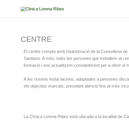
Vés
al
contingut
CENTRE
El centre compta amb l’autorització de la Conselleria de
Sanitaris. A més, totes les persones que treballem al cen
formació i ens actualitzem constantment per a oferir el mi
A les nostres instal·lacions, adaptades a persones disca
els objectius marcats, presetant atenció fins al més xicot
La Clínica Lorena Ribes està ubicada a la localitat de C