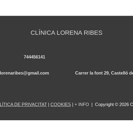
CLÍNICA LORENA RIBES
744456141
alorenaribes@gmail.com
Carrer la font 29, Castelló 
LÍTICA DE PRIVACITAT
|
COOKIES
|
+
INFO
| Copyright © 2026
C