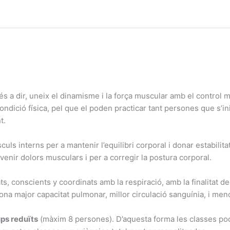
s a dir, uneix el dinamisme i la força muscular amb el control men
dició física, pel que el poden practicar tant persones que s’ini
t.
s interns per a mantenir l’equilibri corporal i donar estabilitat
venir dolors musculars i per a corregir la postura corporal.
, conscients y coordinats amb la respiració, amb la finalitat de
iona major capacitat pulmonar, millor circulació sanguínia, i meno
ps reduïts
(màxim 8 persones). D’aquesta forma les classes pod