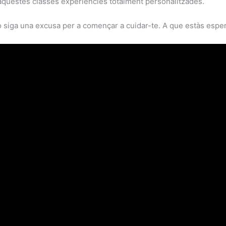
’aquestes classes experiències totalment personalitzades.
o siga una excusa per a començar a cuidar-te. A que estàs esper