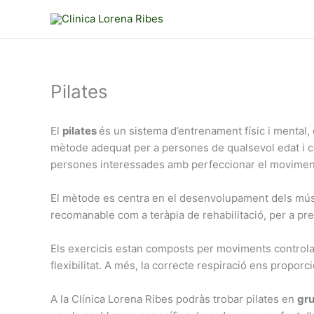
Vés
al
contingut
Pilates
El
pilates
és un sistema d’entrenament físic i mental, é
mètode adequat per a persones de qualsevol edat i con
persones interessades amb perfeccionar el movimen
El mètode es centra en el desenvolupament dels múscul
recomanable com a teràpia de rehabilitació, per a pre
Els exercicis estan composts per moviments controlats
flexibilitat. A més, la correcte respiració ens proporc
A la Clínica Lorena Ribes podràs trobar pilates en
gru