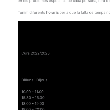
en els problemes específics de cada persona, fent d
Tenim diferents
horaris
per a que la falta de temps n
Curs 2022/2023
Dilluns i Dijous
10:00 – 11:00
15:30 – 16:30
18:00 – 19:00
19:00 – 20:00