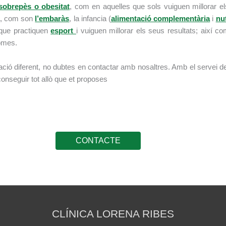
sobrepès o obesitat
, com en aquelles que sols vuiguen millorar e
da, com son
l’embaràs
, la infancia (
alimentació complementària
i
nut
 que practiquen
esport
i vuiguen millorar els seus resultats; així
tomes.
ació diferent, no dubtes en contactar amb nosaltres. Amb el servei de l
aconseguir tot allò que et proposes
CONTACTE
CLÍNICA LORENA RIBES