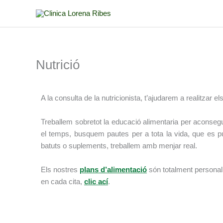
Vés
al
contingut
Nutrició
A la consulta de la nutricionista, t’ajudarem a realitzar e
Treballem sobretot la educació alimentaria per aconseg
el temps, busquem pautes per a tota la vida, que es pu
batuts o suplements, treballem amb menjar real.
Els nostres
plans d’alimentació
són totalment personali
en cada cita,
clic ací
.