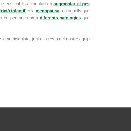
ls seus hàbits alimentaris o
augmentar el pes
rició infantil
) o la
menopausa
; en aquells que
 com en persones amb
diferents patologies
que
a nutricionista, junt a la resta del nostre equip