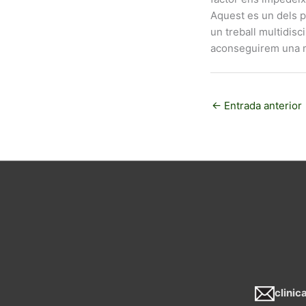
Aquest es un dels pr
un treball multidisc
aconseguirem una ma
←
Entrada anterior
clini