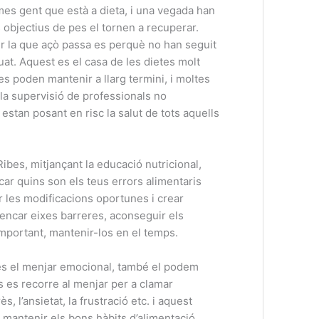
es gent que està a dieta, i una vegada han
 objectius de pes el tornen a recuperar.
r la que açò passa es perquè no han seguit
at. Aquest es el casa de les dietes molt
es poden mantenir a llarg termini, i moltes
la supervisió de professionals no
s estan posant en risc la salut de tots aquells
Ribes, mitjançant la educació nutricional,
icar quins son els teus errors alimentaris
r les modificacions oportunes i crear
rencar eixes barreres, aconseguir els
important, mantenir-los en el temps.
és el menjar emocional, també el podem
s es recorre al menjar per a clamar
, l’ansietat, la frustració etc. i aquest
 mantenir els bons hàbits d’alimentació.