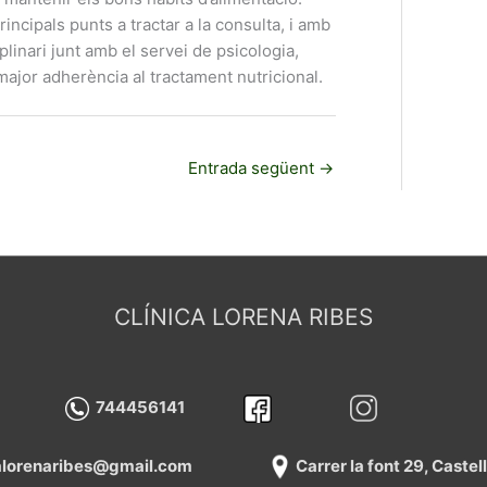
incipals punts a tractar a la consulta, i amb
iplinari junt amb el servei de psicologia,
jor adherència al tractament nutricional.
Entrada següent
→
CLÍNICA LORENA RIBES
744456141
calorenaribes@gmail.com
Carrer la font 29, Caste