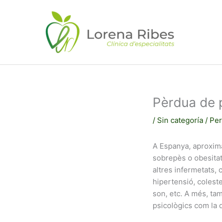
Vés
al
contingut
Pèrdua de 
/
Sin categoría
/ Per
A Espanya, aproxima
sobrepès o obesitat.
altres infermetats, c
hipertensió, coleste
son, etc. A més, t
psicològics com la d