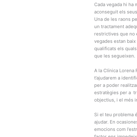
Cada vegada hi ha m
aconseguit els seus
Una de les raons pe
un tractament adequ
restrictives que no 
vegades estan baix 
qualificats els qual
que les segueixen.
A la Clínica Lorena 
t’ajudarem a identif
per a poder realitza
estratègies per a t
objectius, i el més 
Si el teu problema 
ajudar. En ocasione
emocions com l’estrès
factor ens impedeix