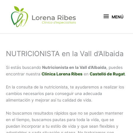
Vés
MENÚ
al
contingut
MENÚ
NUTRICIONISTA en la Vall d’Albaida
Si estás buscando
Nutricionista en la Vall d’Albaida
, puedes
encontrar nuestra
Clínica Lorena Ribes
en
Castelló de Rugat
.
En la consulta de la nutricionista, te ayudaremos a realizar los
cambios necesarios para conseguir una adecuada
alimentación y mejorar así tu calidad de vida.
No buscamos resultados rápidos que no se puedan mantener
en el tiempo, buscamos pautas para toda la vida, que se
puedan incorporar a tu estilo de vida y que sean flexibles y
adaptables a cada situación o etapa. No trabajamos con