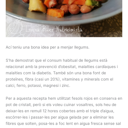
Ací teniu una bona idea per a menjar llegums.
S’ha demostrat que el consum habitual de llegums està
relacionat amb la prevenció d’obesitat, malalties cardíaques i
malalties com la diabetis. També són una bona font de
proteïnes, fibra (casi un 20%), vitamines y minerals com el
calci, ferro, potassi, magnesi i zinc.
Per a aquesta recepta hem utilitzat fesols rojos en conserva en
pot de cristall, però si els voleu cuinar vosaltres, sols heu de
deixar-les en remull 12 hores cobertes amb el triple d’aigua,
escórrer-les i passar-les per aigua gelada per a eliminar les
fibres que solten, posa-les a foc lent en aigua fresca sense sal