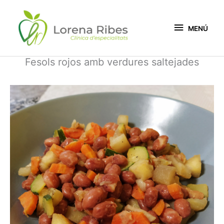
Vés
MENÚ
al
contingut
MENÚ
Fesols rojos amb verdures saltejades