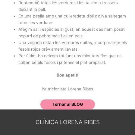
Rentem bé totes les verdures i les tallem a trossets
deixant la pell.
En una paella amb una culleradeta d’oli d’oliva saltegem
totes les verdures.
Afegim sal i espècies al gust, en aquest cas hem posat
popurri de pebre molt i all en pols.
Una vegada estan les verdures cuites, incorporarem els
fesols rojos prèviament llavats.
Per últim, ho deixem tot junt uns minutets fins que es
calfen bé els fesols i ja tenim el plat preparat.
Bon apetit!
Nutricionista Lorena Ribes
Tornar al BLOG
CLÍNICA LORENA RIBES