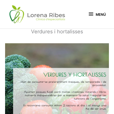
Vés
MENÚ
al
contingut
MENÚ
Verdures i hortalisses