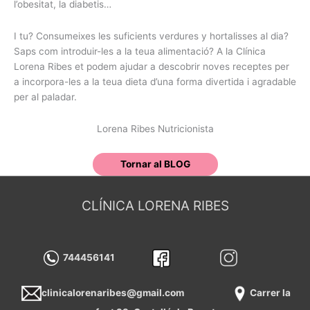
l’obesitat, la diabetis…
I tu? Consumeixes les suficients verdures y hortalisses al dia?
Saps com introduir-les a la teua alimentació? A la Clínica
Lorena Ribes et podem ajudar a descobrir noves receptes per
a incorpora-les a la teua dieta d’una forma divertida i agradable
per al paladar.
Lorena Ribes Nutricionista
Tornar al BLOG
CLÍNICA LORENA RIBES
744456141
clinicalorenaribes@gmail.com
Carrer la